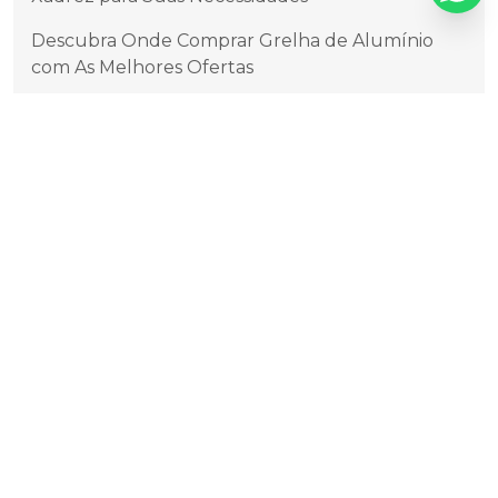
Descubra Onde Comprar Grelha de Alumínio
com As Melhores Ofertas
Descubra os Principais Fabricantes de Grelhas de
Alumínio no Brasil
Descubra os Segredos da Tampa de Alumínio:
Praticidade e Estilo em Cada Detalhe
Dicas Essenciais para Escolher Grelha de
Garagem
Escolhendo o Melhor Fabricante de Tampas de
Alumínio para Sua Necessidade
Fábrica de Grelhas de Alumínio Confiáveis e
Inovadoras no Mercado
Fábrica de Grelhas de Alumínio de Alta
Qualidade