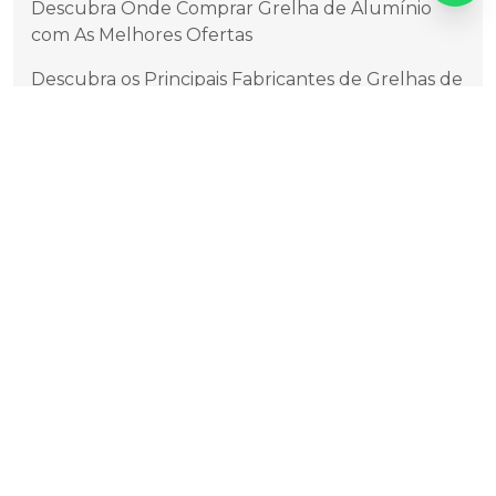
Descubra Onde Comprar Grelha de Alumínio
com As Melhores Ofertas
Descubra os Principais Fabricantes de Grelhas de
Alumínio no Brasil
Descubra os Segredos da Tampa de Alumínio:
Praticidade e Estilo em Cada Detalhe
Dicas Essenciais para Escolher Grelha de
Garagem
Escolhendo o Melhor Fabricante de Tampas de
Alumínio para Sua Necessidade
Fábrica de Grelhas de Alumínio Confiáveis e
Inovadoras no Mercado
Fábrica de Grelhas de Alumínio de Alta
Qualidade