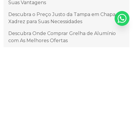
Suas Vantagens
Descubra o Preço Justo da Tampa em Chapa
Xadrez para Suas Necessidades
Descubra Onde Comprar Grelha de Alumínio
com As Melhores Ofertas
Descubra os Principais Fabricantes de Grelhas de
Alumínio no Brasil
Descubra os Segredos da Tampa de Alumínio:
Praticidade e Estilo em Cada Detalhe
Dicas Essenciais para Escolher Grelha de
Garagem
Escolhendo o Melhor Fabricante de Tampas de
Alumínio para Sua Necessidade
Fábrica de Grelhas de Alumínio Confiáveis e